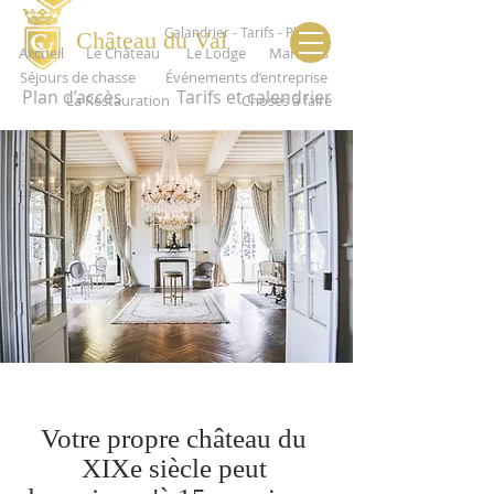
Calandrier - Tarifs - Plan
Château du Val
Accueil
Le Château
Le Lodge
Mariages
Séjours de chasse
Événements d’entreprise
Plan d’accès
Tarifs et calendrier
La Restauration
Choses à faire
Votre propre château du
XIXe siècle peut